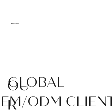
INNOVATION
Advanced facilities and machinery built to integrate
modern techniques such as CLO 3D into the
production process.
GLOBAL
OU
EM/ODM CLIEN
R