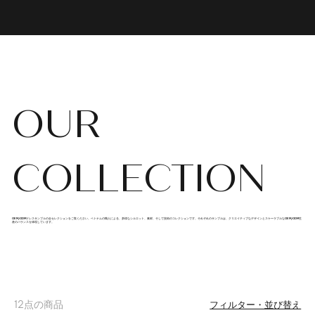
OUR
COLLECTION
OEM/ODMドレスサンプルの全セレクションをご覧ください。ベトナムの職人による、多様なシルエット、素材、そして技術のコレクションです。それぞれのサンプルは、クリエイティブなデザインとスケーラブルなOEM/ODM生
産のバランスを体現しています。
12点の商品
フィルター・並び替え