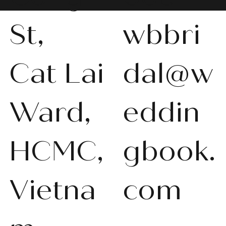
St,
wbbri
Cat Lai
dal@w
Ward,
eddin
HCMC,
gbook.
Vietna
com