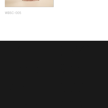
WBSC-005
114
(+84)
Dong
975
Van
066
Cong
603