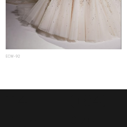
ECW-92
114
(+84)
Dong
975