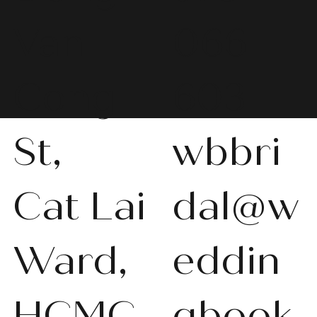
Van
066
Cong
603
St,
wbbri
Cat Lai
dal@w
Ward,
eddin
HCMC,
gbook.