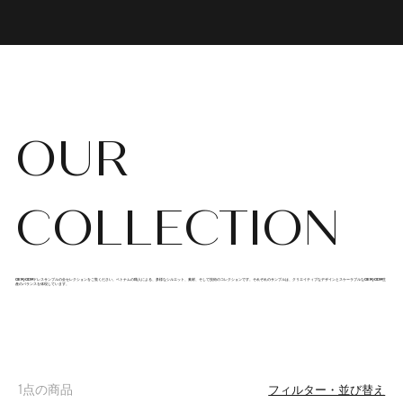
OUR
COLLECTION
OEM/ODMドレスサンプルの全セレクションをご覧ください。ベトナムの職人による、多様なシルエット、素材、そして技術のコレクションです。それぞれのサンプルは、クリエイティブなデザインとスケーラブルなOEM/ODM生
産のバランスを体現しています。
1点の商品
フィルター・並び替え