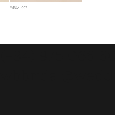
WBSA-007
(+84) 975 066 6
wbbridal@wedd