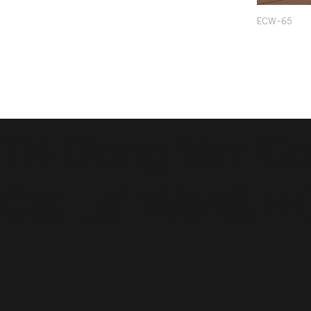
ECW-65
114 Dong Van Co
Cat Lai Ward, H