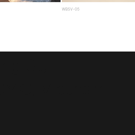
WBSV-05
ng St,
CMC, Vietnam