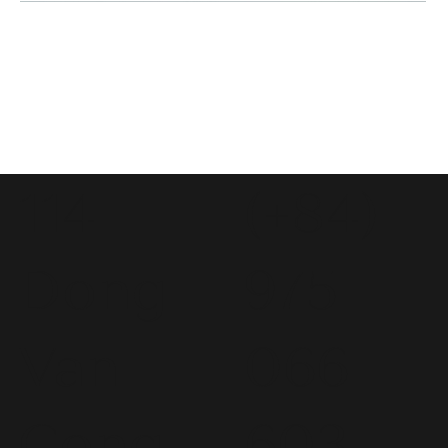
114
(+84)
Dong
975
Van
066
Cong
603