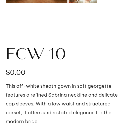
ECW-10
価
$0.00
格
This off-white sheath gown in soft georgette
features a refined Sabrina neckline and delicate
cap sleeves. With a low waist and structured
corset, it offers understated elegance for the
modern bride.