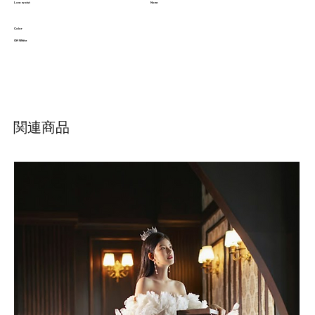
Low waist
None
Color
Off White
関連商品