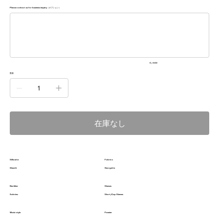
Please contact us for business inquiry（オプション）
最
大
500
文
字
ま
で
入
0 / 500
力
で
数量
き
ま
す。
在庫なし
Silhoutte
Fabrics
Sheath
Georgette
Neckline
Sleeves
Sabrina
Short/Cap Sleeves
Waist style
Pannier