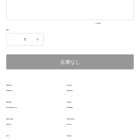
文
字
ま
で
入
0 / 500
力
で
数量
き
ま
す。
在庫なし
Silhoutte
Fabrics
Ballgown
Organdy
Neckline
Sleeves
Straight Across
Sleeveless
Waist style
Back detail
Natural
Corset
Size
Pannier