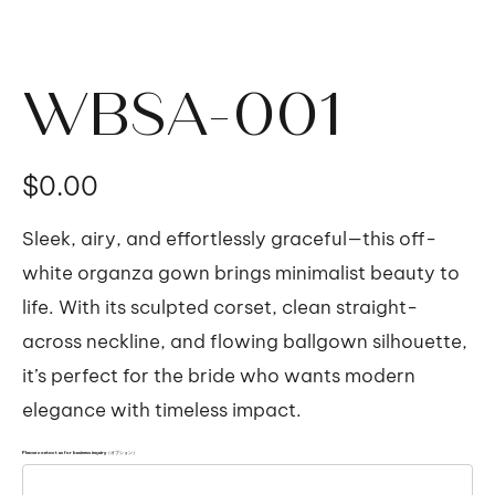
WBSA-001
価
$0.00
格
Sleek, airy, and effortlessly graceful—this off-
white organza gown brings minimalist beauty to
life. With its sculpted corset, clean straight-
across neckline, and flowing ballgown silhouette,
it’s perfect for the bride who wants modern
elegance with timeless impact.
Please contact us for business inquiry（オプション）
最
大
500