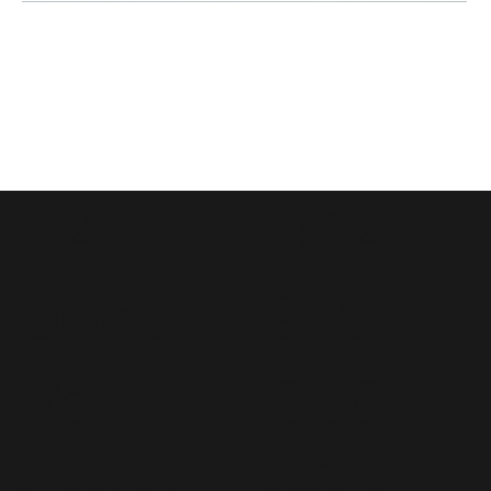
114
(+84)
Dong
975
Van
066
Cong
603