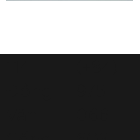
114
(+84)
Đồng
975
Văn
066
Cống,
603