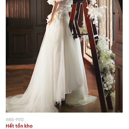
WBS-P012
Hết tồn kho