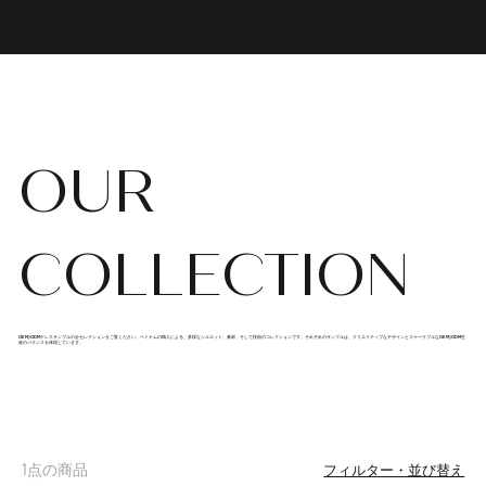
OUR
COLLECTION
OEM/ODMドレスサンプルの全セレクションをご覧ください。ベトナムの職人による、多様なシルエット、素材、そして技術のコレクションです。それぞれのサンプルは、クリエイティブなデザインとスケーラブルなOEM/ODM生
産のバランスを体現しています。
1点の商品
フィルター・並び替え