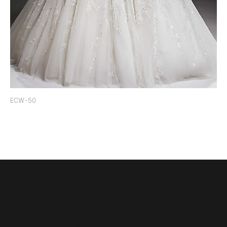
ECW-50
114
(+84)
Dong
975