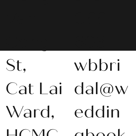
Van
066
Cong
603
St,
wbbri
Cat Lai
dal@w
Ward,
eddin
HCMC,
gbook.