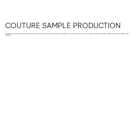
COUTURE SAMPLE PRODUCTION
최종 샘플은 승인된 패턴 사양에 따라 재단 및 제작됩니다. 정교한 솔기 마감, 가장자리 바인딩, 코르셋 구조의 세밀한 제작, 고급 수작업 비즈 장식 등 고도의 제작 기술은 사내 웨딩드레스 장인들이 꼼꼼하게 수행하여 최고의 쿠튀르 기준을
보장합니다.