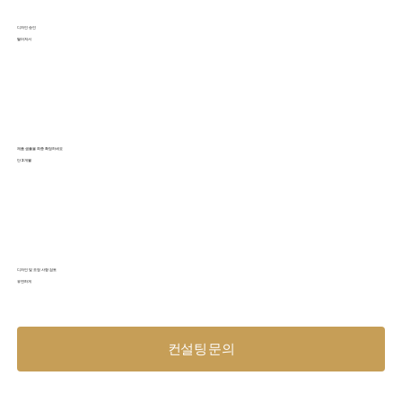
디자인 승인
떨어져서
제품 샘플을 최종 확정하세요
단 2개월
디자인 및 조정 사항 검토
유연하게
컨설팅 문의