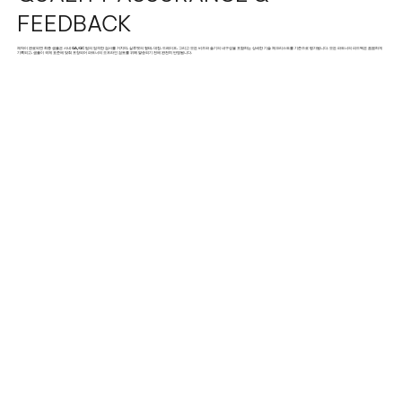
FEEDBACK
제작이 완료되면 최종 샘플은 사내 QA/QC 팀의 엄격한 검사를 거치며, 실루엣의 형태, 대칭, 드레이프, 그리고 모든 비즈와 솔기의 내구성을 포함하는 상세한 기술 체크리스트를 기준으로 평가됩니다. 모든 파트너의 피드백은 꼼꼼하게
기록되고, 샘플이 국제 표준에 맞춰 포장되어 파트너의 오프라인 검토를 위해 발송되기 전에 완전히 반영됩니다.