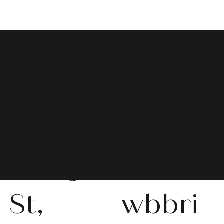
114
(+84)
Dong
975
Van
066
Cong
603
St,
wbbri