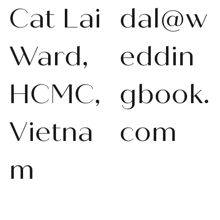
Cat Lai
dal@w
Ward,
eddin
HCMC,
gbook.
Vietna
com
m