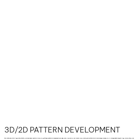
3D/2D PATTERN DEVELOPMENT
특수 2D 패턴 제작 기술과 CLO 3D 소프트웨어를 사용하여 드레스의 실루엣을 정확하게 모델링함으로써 튤, 새틴, 고급 레이스 등 다양한 고급 소재에 걸쳐 완벽한 핏과 드레이핑을 보장합니다. 이 과정을 통해 정밀한 기술 사양 및 측정 시트